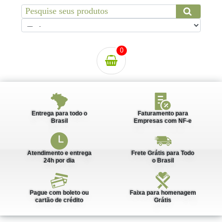
0
Entrega para todo o
Faturamento para
Brasil
Empresas com NF-e
Atendimento e entrega
Frete Grátis para Todo
24h por dia
o Brasil
Pague com boleto ou
Faixa para homenagem
cartão de crédito
Grátis