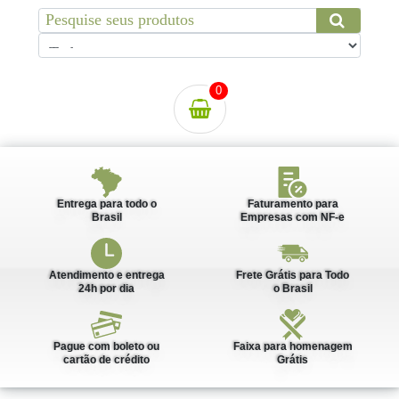
0
Entrega para todo o
Faturamento para
Brasil
Empresas com NF-e
Atendimento e entrega
Frete Grátis para Todo
24h por dia
o Brasil
Pague com boleto ou
Faixa para homenagem
cartão de crédito
Grátis