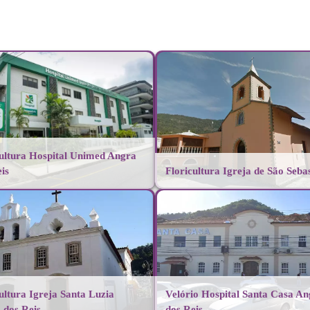
cultura Hospital Unimed Angra
is
Floricultura Igreja de São Seba
ultura Igreja Santa Luzia
Velório Hospital Santa Casa A
 dos Reis
dos Reis