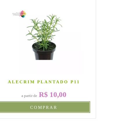
ALECRIM PLANTADO P11
CAC
R$ 10,00
a partir de
COMPRAR