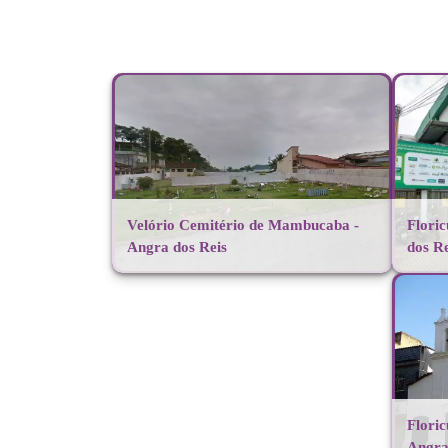
Velório Cemitério de Mambucaba -
Flori
Angra dos Reis
dos Re
Floric
Angra