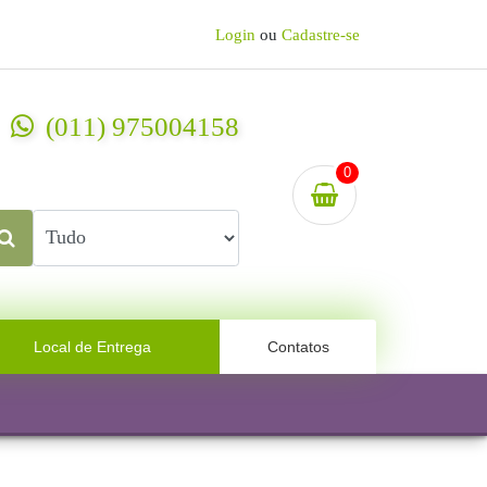
Login
ou
Cadastre-se
(011) 975004158
0
Local de Entrega
Contatos