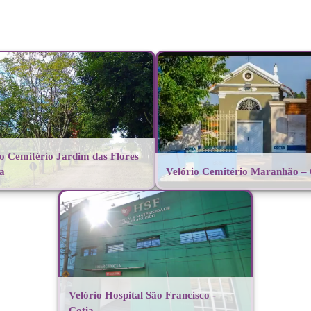
io Cemitério Jardim das Flores
ia
Velório Cemitério Maranhão – 
Velório Hospital São Francisco -
Cotia