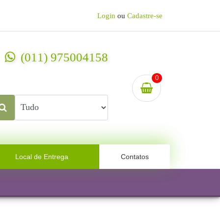
Login
ou
Cadastre-se
(011) 975004158
0
Local de Entrega
Contatos