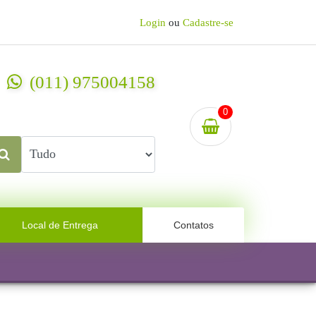
Login
ou
Cadastre-se
(011) 975004158
0
Local de Entrega
Contatos