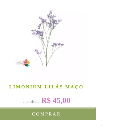
LIMONIUM LILÁS MAÇO
BUQ
R$ 45,00
a partir de
COMPRAR